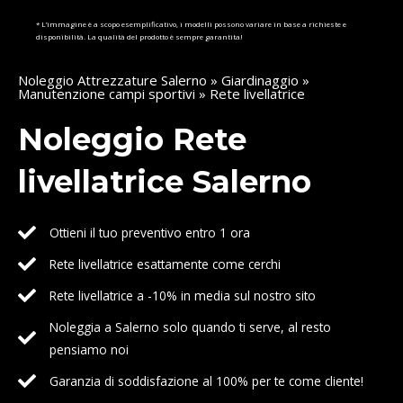
* L’immagine è a scopo esemplificativo, i modelli possono variare in base a richieste e
disponibilità. La qualità del prodotto è sempre garantita!
Noleggio Attrezzature Salerno
»
Giardinaggio
»
Manutenzione campi sportivi
» Rete livellatrice
Noleggio Rete
livellatrice Salerno
Ottieni il tuo preventivo entro 1 ora
Rete livellatrice esattamente come cerchi
Rete livellatrice a -10% in media sul nostro sito
Noleggia a Salerno solo quando ti serve, al resto
pensiamo noi
Garanzia di soddisfazione al 100% per te come cliente!