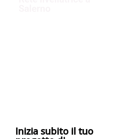
Salerno
I nostri fornitori partner
garantiscono servizi di qualità. Essi
sono selezionati nel rispetto delle
più recenti normative sui sistemi di
gestione per la qualità ISO
9001:2015
Inizia subito il tuo