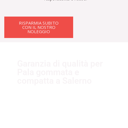
RISPARMIA SUBITO
CON IL NOSTRO
NOLEGGIO
Garanzia di qualità per
Pala gommata e
compatta a Salerno
I nostri fornitori partner garantiscono
servizi di qualità. Essi sono selezionati
nel rispetto delle più recenti
normative sui sistemi di gestione per
la qualità ISO 9001:2015