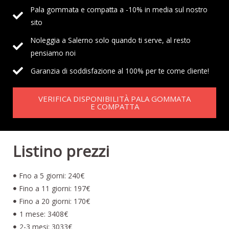
Pala gommata e compatta a -10% in media sul nostro
sito
Noleggia a Salerno solo quando ti serve, al resto
pensiamo noi
Garanzia di soddisfazione al 100% per te come cliente!
VERIFICA DISPONIBILITÀ PALA GOMMATA
E COMPATTA
Listino prezzi
Fno a 5 giorni: 240€
Fino a 11 giorni: 197€
Fino a 20 giorni: 170€
1 mese: 3408€
2-3 mesi: 3033€