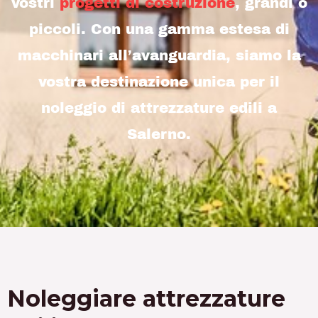
vostri
progetti di costruzione
, grandi o
piccoli. Con una gamma estesa di
macchinari all’avanguardia, siamo la
vostra destinazione unica per il
noleggio di attrezzature edili a
Salerno.
Noleggiare attrezzature