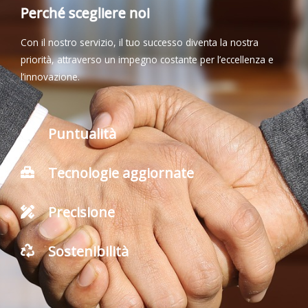
Perché scegliere noi
Con il nostro servizio, il tuo successo diventa la nostra
priorità, attraverso un impegno costante per l’eccellenza e
l’innovazione.
Puntualità
Tecnologie aggiornate
Precisione
Sostenibilità