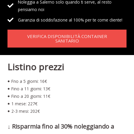
Noleggia a Salerno solo quando ti serve, al resto
pensiamo noi
Garanzia di soddisfazione al 100% per te come cliente!
VERIFICA DISPONIBILITÀ CONTAINER
SANITARIO
Listino prezzi
Fno a 5 giorni: 16€
Fino a 11 giorni: 13€
Fino a 20 giorni: 11€
1 mese: 227€
2-3 mesi: 202€
↓ Risparmia fino al 30% noleggiando a