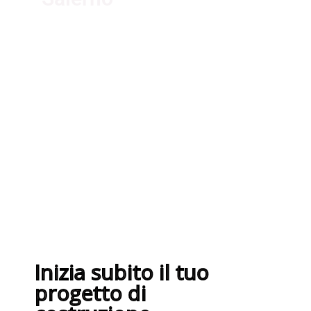
I nostri fornitori partner
garantiscono servizi di qualità. Essi
sono selezionati nel rispetto delle
più recenti normative sui sistemi di
gestione per la qualità ISO
9001:2015
Inizia subito il tuo
progetto di