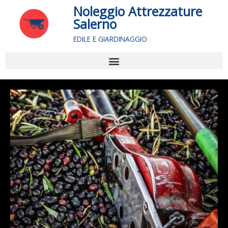
Vai
Noleggio Attrezzature
al
Salerno
contenuto
EDILE E GIARDINAGGIO